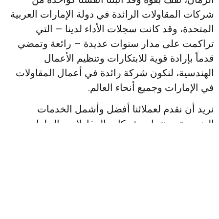
شركات المقاولات الرائدة في دولة الإمارات العربية
المتحدة، وقد كانت سجلات الأداء لدينا – التي
تراكمت على مدار سنوات عديدة – رائعة وتمضي
قدماً بإرادة قوية للابتكارات وتنظيم الأعمال
الهندسية، لنكون شركة رائدة في أعمال المقاولات
في الإمارات وجميع أنحاء العالم.
نريد أن نقدم لعملائنا أفضل وأشمل الخدمات
الهندسية ومنتجات شركات المقاولات والحلول
الكاملة لجميع احتياجاتهم الفنية والهندسية.
إن بيئة السوق المتقلبة هذه تتحدانا في الاستمرار
في التركيز على التحكم في التكاليف والحفاظ على
الإنتاجية، مع الاستمرار في الوقت نفسه في دعم
التزامنا بالتنمية المسؤولة للموارد. ونحن نتطلع إلى
تقديم أفضل خدماتنا لعملائنا والتي يمكن أن تقود