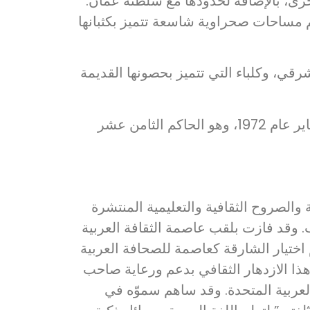
أخرى، بالإضافة لحدودها مع سلطنة عمان.
م مساحات صحراوية شاسعة تتميز بكثبانها
رقي، وكلباء التي تتميز بحصونها القديمة
يتولى صاحب السمو الشيخ الدكتور سلطان بن محمد القاسمي ولاية الحكم في الشارقة منذ 25 يناير عام 1972، وهو الحاكم الثامن عشر
 والصروح الثقافية والتعليمية المنتشرة
. وقد فازت بلقب عاصمة الثقافة العربية
افة الإسلامية عام 2014 ، ولقب عاصمة السياحة العربية عام 2015. كما تم اختيار الشارقة كعاصمة للصحافة العربية
كتاب والقراءة. وجاء هذا الازدهار الثقافي بدعم ورعاية صاحب
عربية المتحدة. وقد ساهم سموّه في