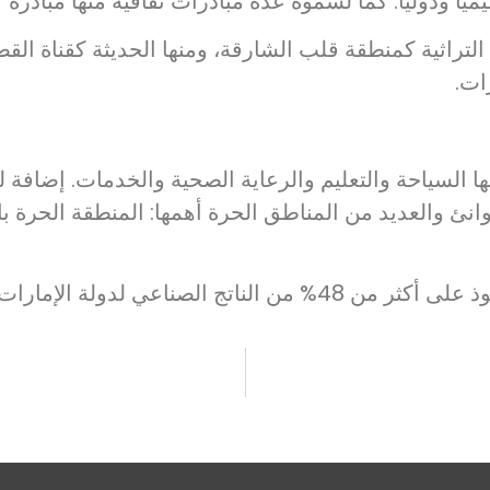
مياً ودولياً. كما لسموّه عدة مبادرات ثقافية منها مبادرة 
لتراثية كمنطقة قلب الشارقة، ومنها الحديثة كقناة القصبا
ات.
ا السياحة والتعليم والرعاية الصحية والخدمات. إضافة ل
 ثلاثة موانئ والعديد من المناطق الحرة أهمها: المنطقة الح