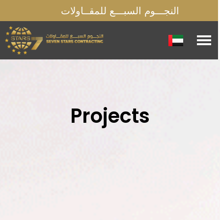
النجـــوم السبـــع للمقــاولات
Projects