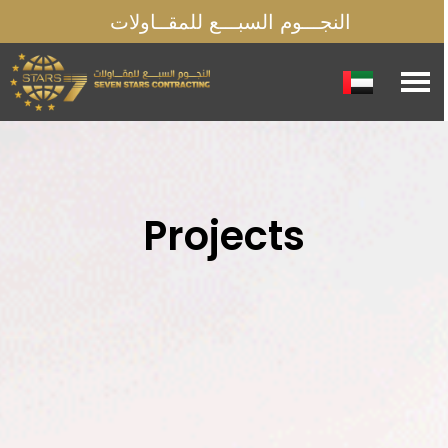
النجـــوم السبـــع للمقــاولات
Projects